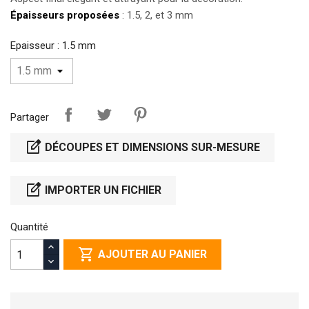
Épaisseurs proposées
: 1.5, 2, et 3 mm
Epaisseur : 1.5 mm
Partager
edit_square
DÉCOUPES ET DIMENSIONS SUR-MESURE
edit_square
IMPORTER UN FICHIER
Quantité
shopping_cart
AJOUTER AU PANIER