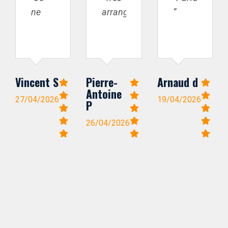
ne
arrangeant,
”
suis
parfait
jamais
!”
déçu
de
Vincent S
Pierre-
Arnaud d
votre
Antoine
prestation.
27/04/2026
19/04/2026
P
Merci.”
26/04/2026