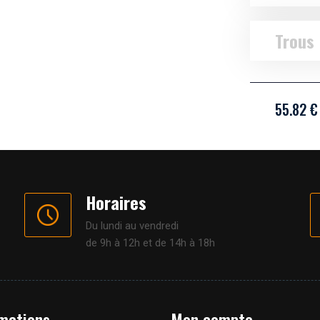
Trous
55.82 €
Horaires
Du lundi au vendredi
de 9h à 12h et de 14h à 18h
mations
Mon compte