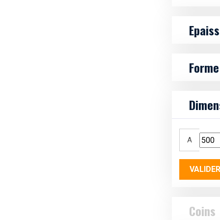
Epais
Form
Dimen
A
VALIDE
Coins