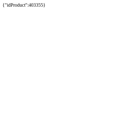
{"idProduct":403355}