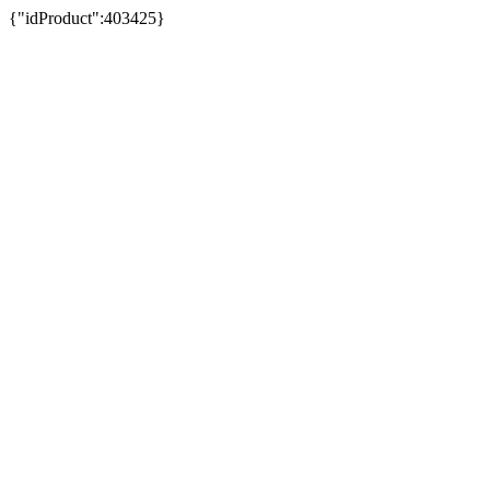
{"idProduct":403425}